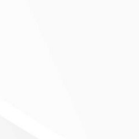
 Portugal
micílio, métodos de pagamento e
tilização