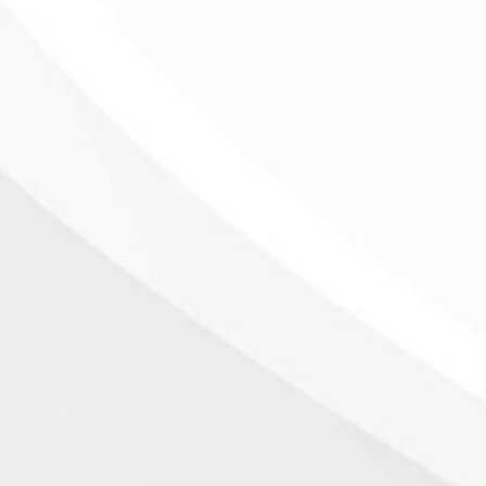
no Na Farmácia Popular: Compra E Entrega Em
na Farmácia Popular. Saiba tudo sobre os prazos de entrega ao do
como encomendar online em Portugal.
l Na Farmácia Sarabando: Guia Completo De U