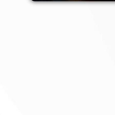
otícias
hello world
hello world