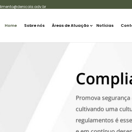
dimento@denicola.adv.br
Home
Sobre nós
Áreas de Atuação
Notícias
Cont
Compli
Promova segurança 
cultivando uma cult
regulamentos é esse
e em contínuo desen