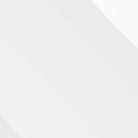
Ibuprofe
Compre Ibuprofeno sem receita 
Omeprazo