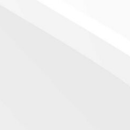
. Guia sobre uso, dosagens e
m Portugal
contre várias dosagens e receba