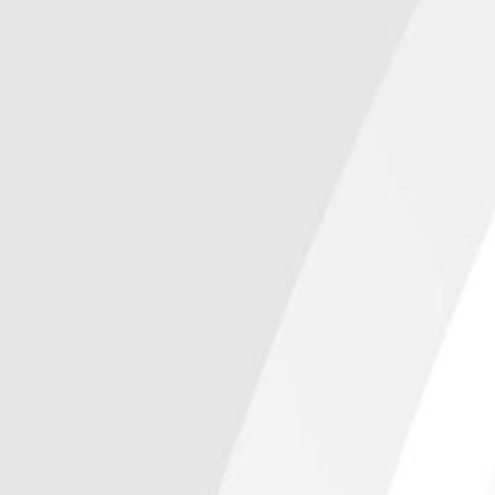
Es
Para Voc