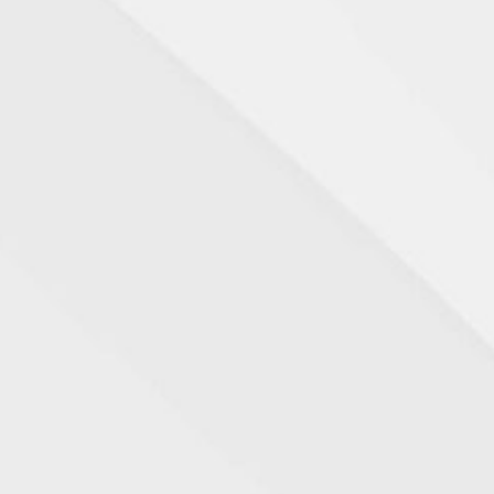
aume B5 Na Farmácia Leal: Reparação E Compra
caplast Baume B5+ para a reparação da pele. Saiba como comprar e
conveniente na Farmácia Leal em Portugal.
hello world