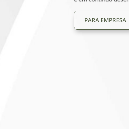
PARA EMPRESA
colha a Melhor Op
ê
Par