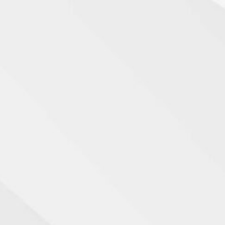
disponível na Farmácia Sarabando, pode aliviar a azia e o refluxo
precauções em Portugal.
ol na A Farmácia de Serviço: Compra Segura e
mol de forma segura e conveniente na A Farmácia de Serviço. En
rapidamente em Portugal.