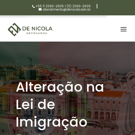
+55 11 2063-2605
|
(11) 2063-2605
atendimento@denicola.adv.br
Alteração na
Lei de
Imigração