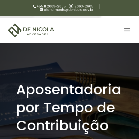
+55 11 2063-2605
|
(11) 2063-2605
atendimento@denicola.adv.br
Aposentadoria
por Tempo de
Contribuição