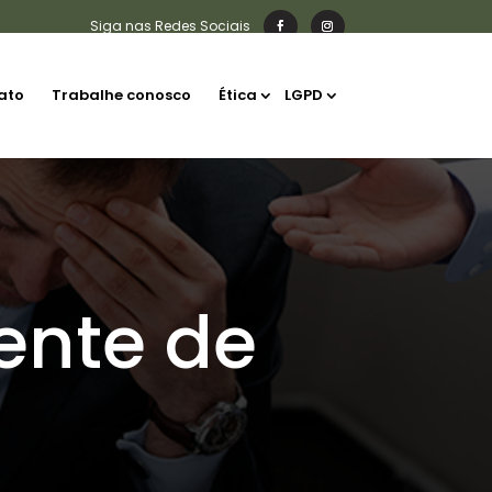
ato
Trabalhe conosco
Ética
LGPD
ente de