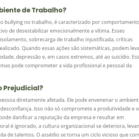
biente de Trabalho?
 bullying no trabalho, é caracterizado por comportament
tivo de desestabilizar emocionalmente a vítima. Esses
solamento, sobrecarga de trabalho injustificada, críticas
realizado. Quando essas ações são sistemáticas, podem leva
dade, depressão e, em casos extremos, até ao suicídio. Es
, mas pode comprometer a vida profissional e pessoal da
 Prejudicial?
 pessoa diretamente afetada. Ele pode envenenar o ambien
 desconfiança. Isso não só compromete a produtividade e 
ode danificar a reputação da empresa e resultar em
ral é ignorado, a cultura organizacional se deteriora, leva
rda de talentos. O assédio se torna um ciclo vicioso que corr