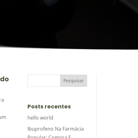
ado
ra
Posts recentes
 um
hello world
Ibuprofeno Na Farmácia
Popular: Compra E