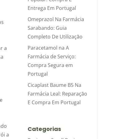
Entrega Em Portugal
Omeprazol Na Farmácia
os
Sarabando: Guia
Completo De Utilização
Paracetamol na A
r a
Farmácia de Serviço:
sa
Compra Segura em
Portugal
Cicaplast Baume B5 Na
Farmácia Leal: Reparação
te
E Compra Em Portugal
o
ndo
Categorias
ói a