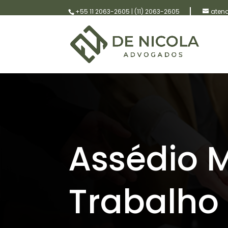
+55 11 2063-2605
|
(11) 2063-2605
aten
Assédio 
Trabalho