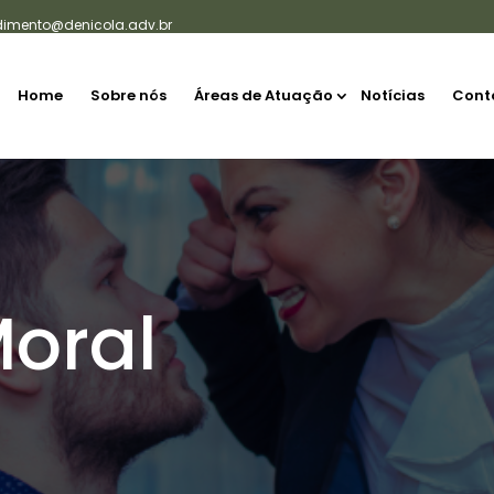
dimento@denicola.adv.br
Home
Sobre nós
Áreas de Atuação
Notícias
Cont
Moral