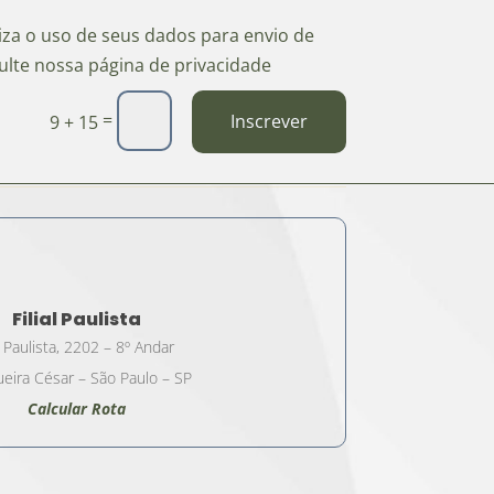
riza o uso de seus dados para envio de
ulte nossa página de privacidade
=
Inscrever
9 + 15
Filial Paulista
 Paulista, 2202 – 8º Andar
eira César – São Paulo – SP
Calcular Rota