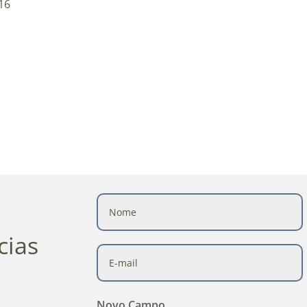
16
cias
Novo Campo