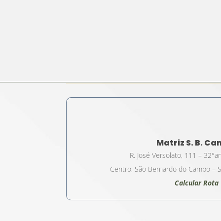
Matriz S. B. C
R. José Versolato, 111 – 32°a
Centro, São Bernardo do Campo – S
Calcular Rota