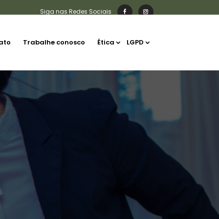
ato
Trabalhe conosco
Ética
LGPD