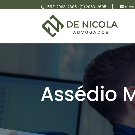
+55 11 2063-2605
|
(11) 2063-2605
aten
Assédio 