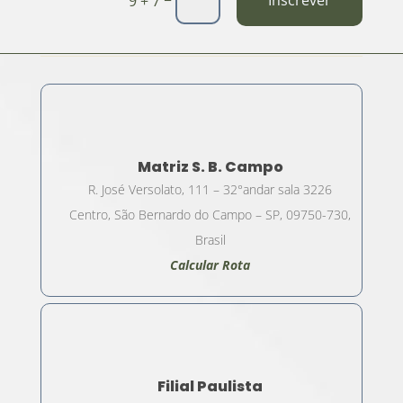
Inscrever
9 + 7
Matriz S. B. Campo
R. José Versolato, 111 – 32°andar sala 3226
Centro, São Bernardo do Campo – SP, 09750-730,
Brasil
Calcular Rota
Filial Paulista