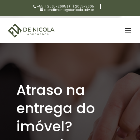
+55 11 2063-2605
|
(11) 2063-2605
atendimento@denicola.adv.br
Atraso na
entrega do
imóvel?