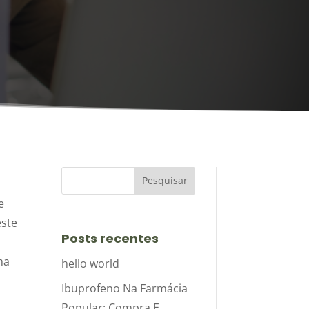
e
este
Posts recentes
ma
hello world
Ibuprofeno Na Farmácia
Popular: Compra E