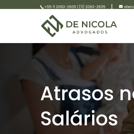
+55 11 2063-2605
|
(11) 2063-2605
aten
Atrasos 
Salários