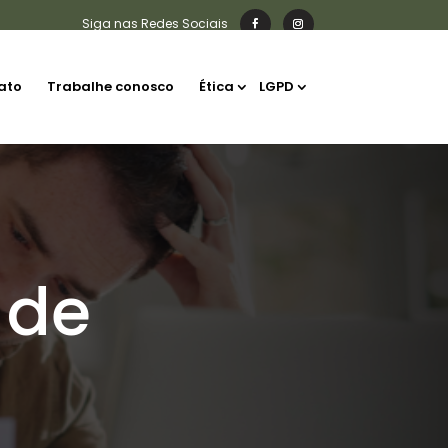
ato
Trabalhe conosco
Ética
LGPD
 de