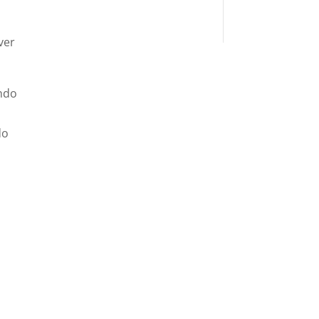
ver
ando
do