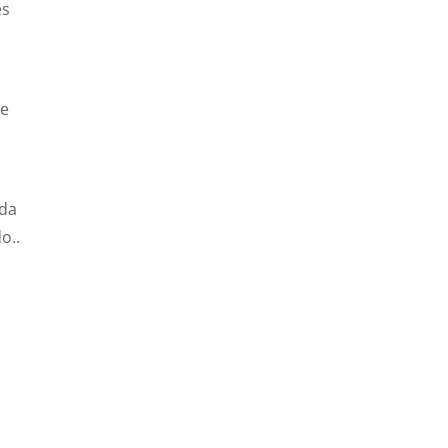
ês
te
nda
o..