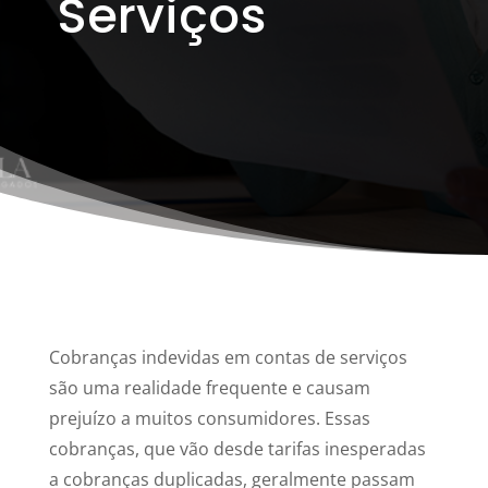
Serviços
Cobranças indevidas em contas de serviços
são uma realidade frequente e causam
prejuízo a muitos consumidores. Essas
cobranças, que vão desde tarifas inesperadas
a cobranças duplicadas, geralmente passam