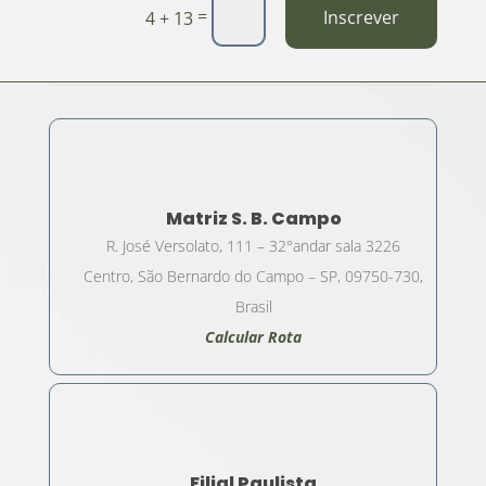
=
Inscrever
4 + 13
Matriz S. B. Campo
R. José Versolato, 111 – 32°andar sala 3226
Centro, São Bernardo do Campo – SP, 09750-730,
Brasil
Calcular Rota
Filial Paulista