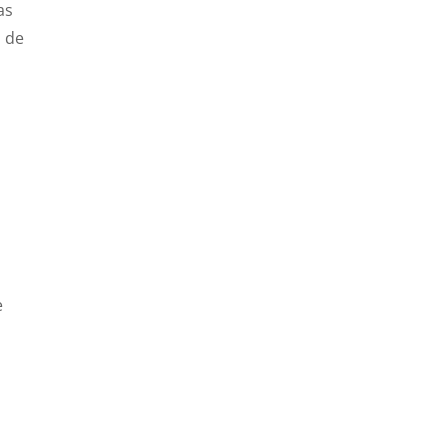
as
a de
e