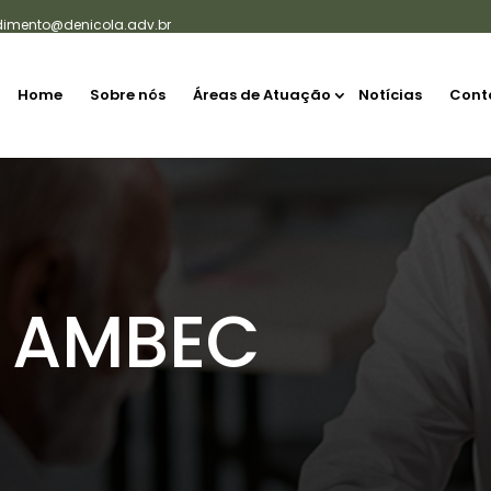
dimento@denicola.adv.br
Home
Sobre nós
Áreas de Atuação
Notícias
Cont
o AMBEC