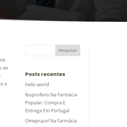
nte
o ao
Posts recentes
a
mo a
hello world
Ibuprofeno Na Farmácia
Popular: Compra E
Entrega Em Portugal
Omeprazol Na Farmácia