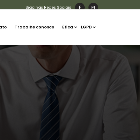
ato
Trabalhe conosco
Ética
LGPD