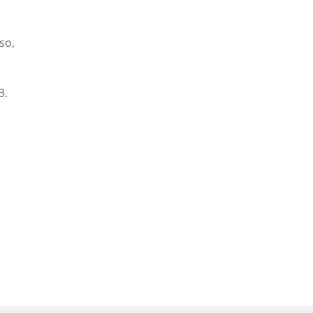
so,
3.