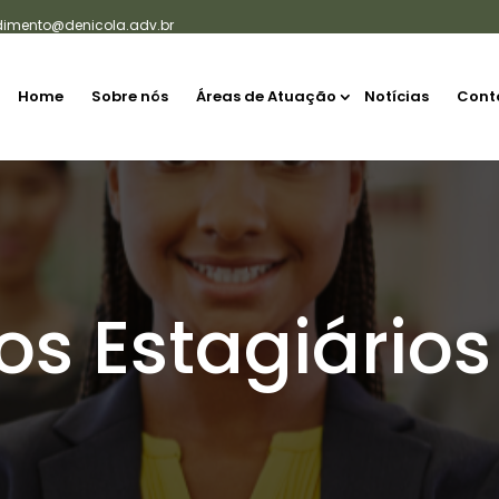
dimento@denicola.adv.br
Home
Sobre nós
Áreas de Atuação
Notícias
Cont
dos Estagiários