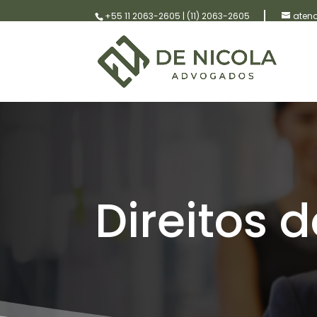
+55 11 2063-2605
|
(11) 2063-2605
aten
Direitos 