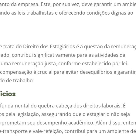
anto da empresa. Este, por sua vez, deve garantir um ambi
ando as leis trabalhistas e oferecendo condições dignas ao
trata do Direito dos Estagiários é a questão da remunera
ado, contribui significativamente para as atividades da
 uma remuneração justa, conforme estabelecido por lei.
ompensação é crucial para evitar desequilíbrios e garanti
o de trabalho.
ícios
 fundamental do quebra-cabeça dos direitos laborais. É
os pela legislação, assegurando que o estagiário não seja
omprometam seu desempenho acadêmico. Além disso, ente
e-transporte e vale-refeição, contribui para um ambiente d