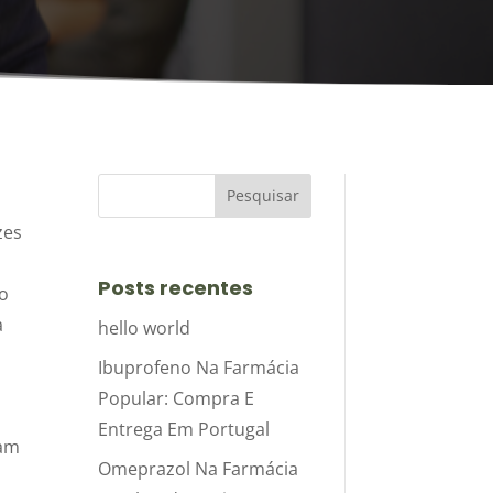
zes
s
Posts recentes
to
a
hello world
Ibuprofeno Na Farmácia
Popular: Compra E
Entrega Em Portugal
tam
Omeprazol Na Farmácia