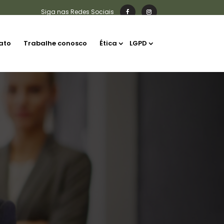
ato
Trabalhe conosco
Ética
LGPD