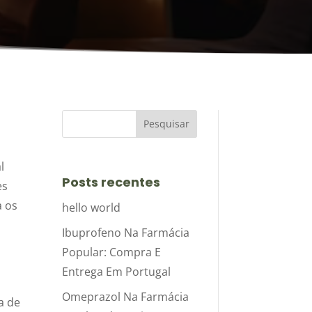
l
Posts recentes
es
a os
hello world
Ibuprofeno Na Farmácia
Popular: Compra E
Entrega Em Portugal
Omeprazol Na Farmácia
a de