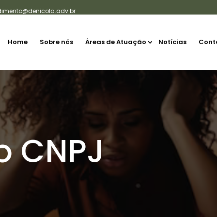
dimento@denicola.adv.br
Home
Sobre nós
Áreas de Atuação
Notícias
Cont
no CNPJ