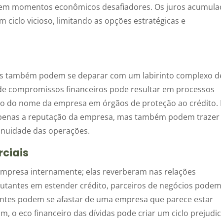
er em momentos econômicos desafiadores. Os juros acumul
ciclo vicioso, limitando as opções estratégicas e
sas também podem se deparar com um labirinto complexo d
de compromissos financeiros pode resultar em processos
são do nome da empresa em órgãos de proteção ao crédito.
apenas a reputação da empresa, mas também podem trazer
inuidade das operações.
ciais
empresa internamente; elas reverberam nas relações
lutantes em estender crédito, parceiros de negócios pode
lientes podem se afastar de uma empresa que parece estar
m, o eco financeiro das dívidas pode criar um ciclo prejudici