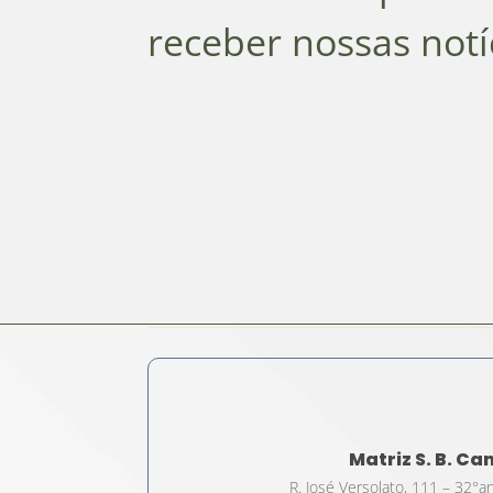
receber nossas notí
Matriz S. B. C
R. José Versolato, 111 – 32°a