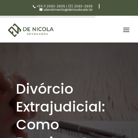
+55 11 2063-2605
|
(11) 2063-2605
atendimento@denicola.adv.br
Divórcio
Extrajudicial:
Como