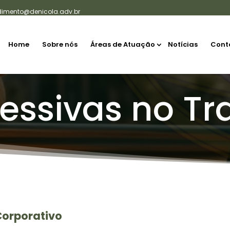
dimento@denicola.adv.br
Home
Sobre nós
Áreas de Atuação
Notícias
Cont
essivas no Tr
Corporativo