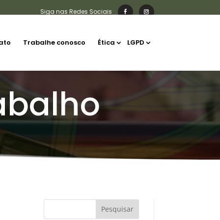
ato
Trabalhe conosco
Ética
LGPD
abalho