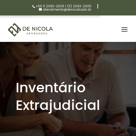
+55 11 2063-2605
|
(11) 2063-2605
atendimento@denicola.adv.br
Inventário
Extrajudicial