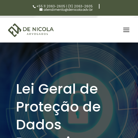
+55 11 2063-2605
|
(11) 2063-2605
atendimento@denicola.adv.br
Lei Geral de
Proteção de
Dados