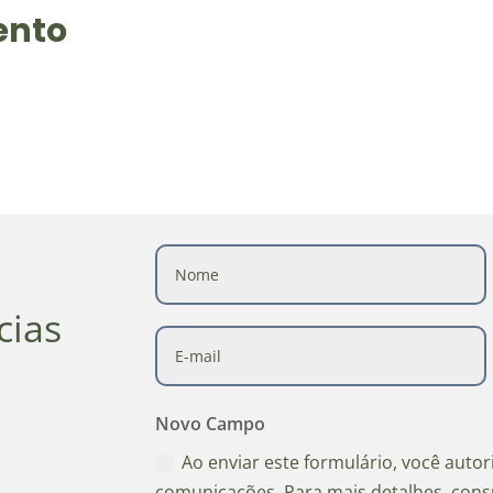
ento
cias
Novo Campo
Ao enviar este formulário, você auto
comunicações. Para mais detalhes, cons