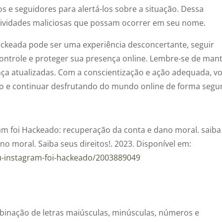
 e seguidores para alertá-los sobre a situação. Dessa
tividades maliciosas que possam ocorrer em seu nome.
hackeada pode ser uma experiência desconcertante, seguir
controle e proteger sua presença online. Lembre-se de man
nça atualizadas. Com a conscientização e ação adequada, v
o e continuar desfrutando do mundo online de forma segu
am foi
Hackeado
: recuperação da conta e dano moral. saiba
no moral. Saiba seus
direitos!.
2023. Disponível em:
u-
instagram
-foi-
hackeado
/2003889049
binação de letras maiúsculas, minúsculas, números e