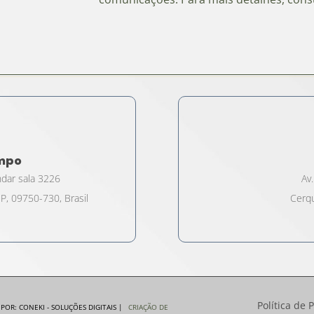
ampo
ndar sala 3226
Av.
P, 09750-730, Brasil
Cerqu
Política de 
OR: CONEKI - SOLUÇÕES DIGITAIS |
CRIAÇÃO DE