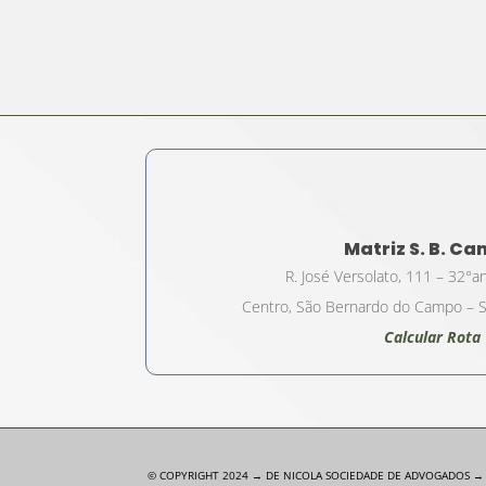
Matriz S. B. C
R. José Versolato, 111 – 32°a
Centro, São Bernardo do Campo – S
Calcular Rota
© COPYRIGHT 2024 → DE NICOLA SOCIEDADE DE ADVOGADOS → P