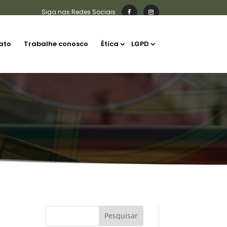
ato
Trabalhe conosco
Ética
LGPD
a