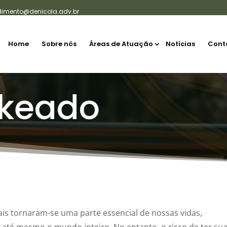
dimento@denicola.adv.br
Home
Sobre nós
Áreas de Atuação
Notícias
Cont
ckeado
is tornaram-se uma parte essencial de nossas vidas,
 até mesmo o mundo inteiro. No entanto, o risco de ter su