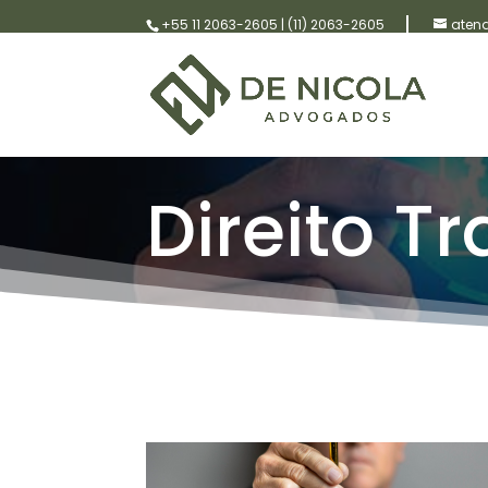
+55 11 2063-2605
|
(11) 2063-2605
aten
Direito T