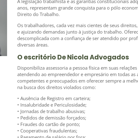
A legislação trabalhista e as garantias constitucionais a
anos, representam grande conquista para o pólo economi
Direito do Trabalho.
Os trabalhadores, cada vez mais cientes de seus direitos,
e ajuizando demandas junto à justiça do trabalho. Ofere
descomplicada com a confiança de ser atendido por profi
diversas áreas.
O escritório De Nicola Advogados
Disponibiliza assessoria a pessoa física em suas relações
atendendo ao empreendedor e empresário em todas as ár
competentes e preocupados em oferecer sempre a melhor
na busca dos direitos violados como:
• Ausência de Registro em carteira;
• Insalubridade e Periculosidade;
• Jornadas de trabalho abusivas;
• Pedidos de demissão forçados;
• Fraudes do cartão de ponto;
• Cooperativas fraudulentas;
• Pagamento de salário por fora;