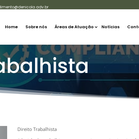
dimento@denicola.adv.br
Home
Sobre nós
Áreas de Atuação
Notícias
Cont
rabalhista
Direito Trabalhista