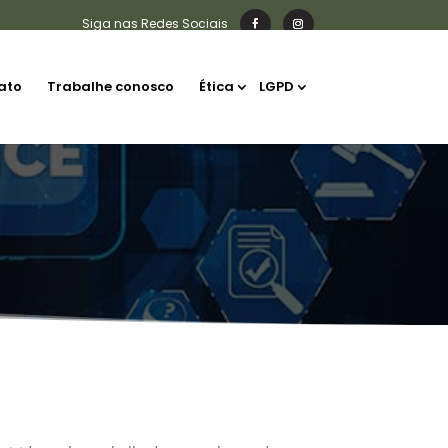
ato
Trabalhe conosco
Ética
LGPD