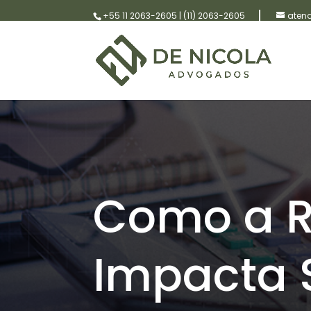
+55 11 2063-2605
|
(11) 2063-2605
aten
Como a R
Impacta 