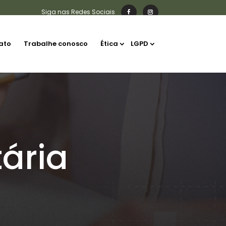
ato
Trabalhe conosco
Ética
LGPD
ária
?