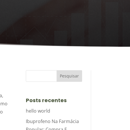
a,
Posts recentes
como
hello world
do
Ibuprofeno Na Farmácia
Popular: Compra E