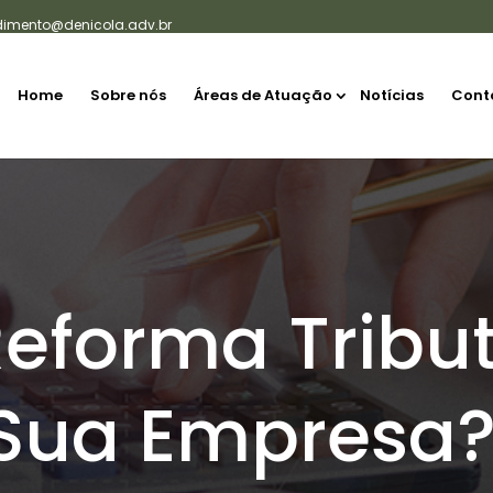
dimento@denicola.adv.br
Home
Sobre nós
Áreas de Atuação
Notícias
Cont
eforma Tribut
Sua Empresa