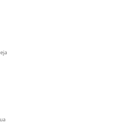
.
eja
sua