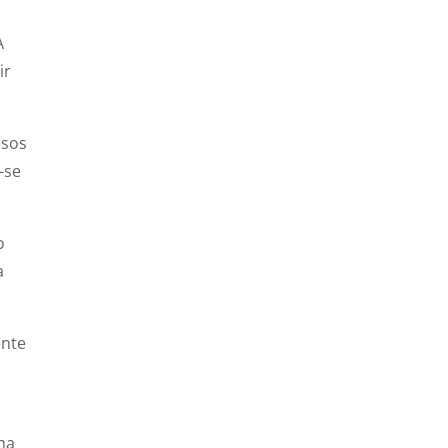
A
ir
ssos
-se
o
a
ente
na