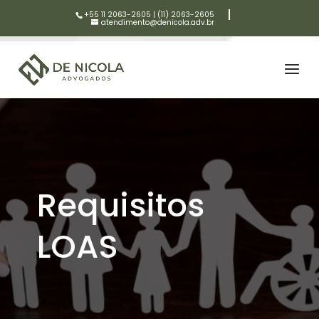
+55 11 2063-2605
|
(11) 2063-2605
atendimento@denicola.adv.br
Requisitos
LOAS