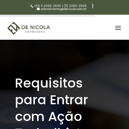
+55 11 2063-2605
|
(11) 2063-2605
atendimento@denicola.adv.br
Requisitos
para Entrar
com Ação