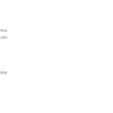
seus
iais
seja