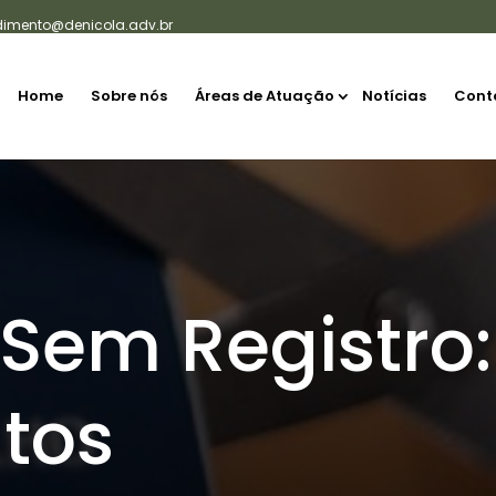
dimento@denicola.adv.br
Home
Sobre nós
Áreas de Atuação
Notícias
Cont
 Sem Registro
itos