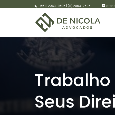
+55 11 2063-2605
|
(11) 2063-2605
aten
Trabalho
Seus Dire