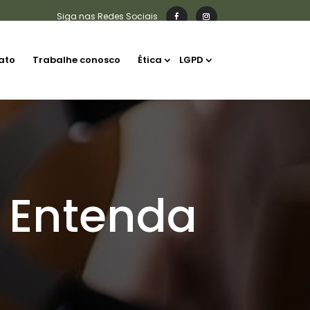
ato
Trabalhe conosco
Ética
LGPD
: Entenda