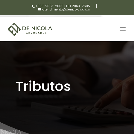
+55 11 2063-2605
|
(11) 2063-2605
atendimento@denicola.adv.br
Tributos