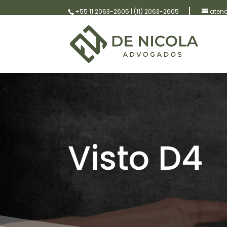
+55 11 2063-2605
|
(11) 2063-2605
aten
Visto D4