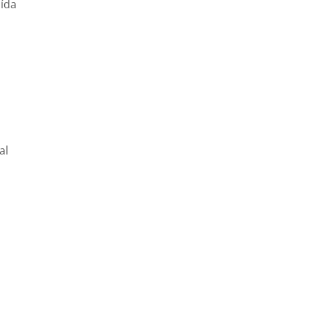
aída
al