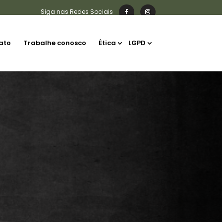
ato
Trabalhe conosco
Ética
LGPD