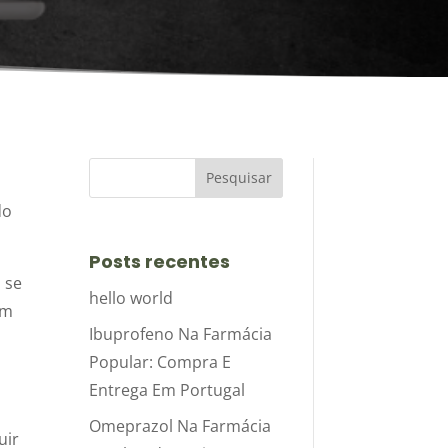
do
Posts recentes
 se
hello world
um
Ibuprofeno Na Farmácia
Popular: Compra E
o
Entrega Em Portugal
Omeprazol Na Farmácia
uir