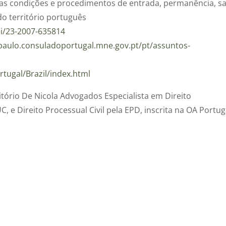
ine as condições e procedimentos de entrada, permanência, s
o território português
ei/23-2007-635814
opaulo.consuladoportugal.mne.gov.pt/pt/assuntos-
rtugal/Brazil/index.html
itório De Nicola Advogados Especialista em Direito
, e Direito Processual Civil pela EPD, inscrita na OA Portug