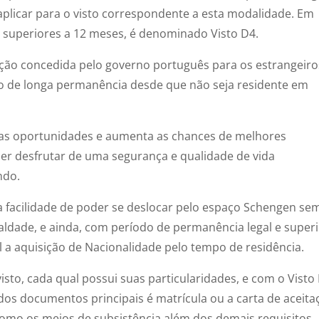
aplicar para o visto correspondente a esta modalidade. Em
s superiores a 12 meses, é denominado Visto D4.
ção concedida pelo governo português para os estrangeiro
o de longa permanência desde que não seja residente em
sas oportunidades e aumenta as chances de melhores
er desfrutar de uma segurança e qualidade de vida
ndo.
 facilidade de poder se deslocar pelo espaço Schengen se
aldade, e ainda, com período de permanência legal e superi
l a aquisição de Nacionalidade pelo tempo de residência.
to, cada qual possui suas particularidades, e com o Visto
 dos documentos principais é matrícula ou a carta de aceita
omo os meios de subsistência além dos demais requisitos.