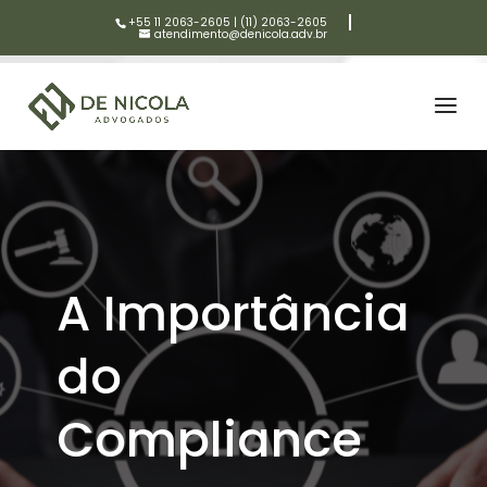
+55 11 2063-2605
|
(11) 2063-2605
atendimento@denicola.adv.br
A Importância
do
Compliance