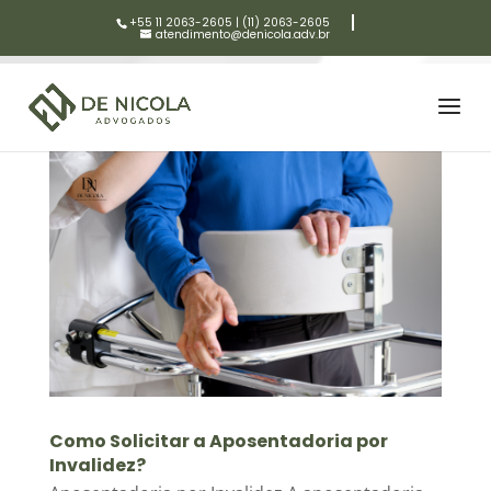
+55 11 2063-2605
|
(11) 2063-2605
atendimento@denicola.adv.br
Como Solicitar a Aposentadoria por
Invalidez?