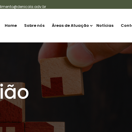
dimento@denicola.adv.br
Home
Sobre nós
Áreas de Atuação
Notícias
Cont
ião