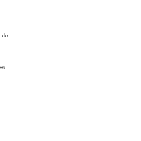
e do
zes