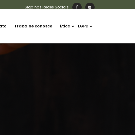
ato
Trabalhe conosco
Ética
LGPD