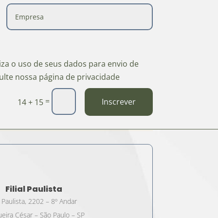
riza o uso de seus dados para envio de
ulte nossa página de privacidade
=
Inscrever
14 + 15
Filial Paulista
 Paulista, 2202 – 8º Andar
eira César – São Paulo – SP