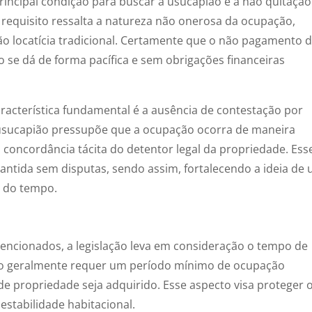
rincipal condição para buscar a usucapião é a não quitação
 requisito ressalta a natureza não onerosa da ocupação,
ão locatícia tradicional. Certamente que o não pagamento 
o se dá de forma pacífica e sem obrigações financeiras
acterística fundamental é a ausência de contestação por
de usucapião pressupõe que a ocupação ocorra de maneira
a concordância tácita do detentor legal da propriedade. Ess
 mantida sem disputas, sendo assim, fortalecendo a ideia de
o do tempo.
encionados, a legislação leva em consideração o tempo de
ão geralmente requer um período mínimo de ocupação
o de propriedade seja adquirido. Esse aspecto visa proteger 
estabilidade habitacional.