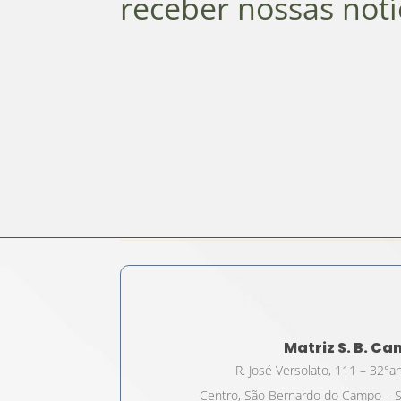
receber nossas notí
Matriz S. B. C
R. José Versolato, 111 – 32°a
Centro, São Bernardo do Campo – S