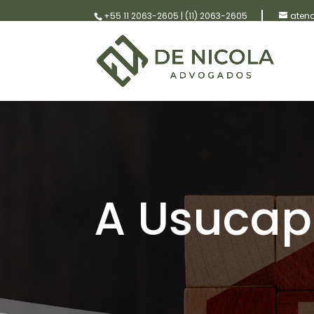
+55 11 2063-2605
|
(11) 2063-2605
aten
A Usucap