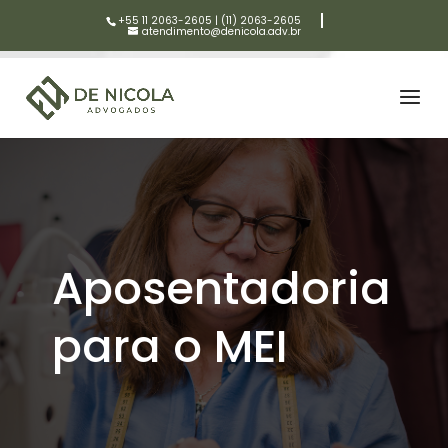
+55 11 2063-2605
|
(11) 2063-2605
atendimento@denicola.adv.br
Aposentadoria
para o MEI