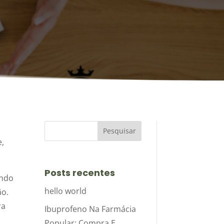
e,
Posts recentes
ando
hello world
ão.
ra
Ibuprofeno Na Farmácia
Popular: Compra E