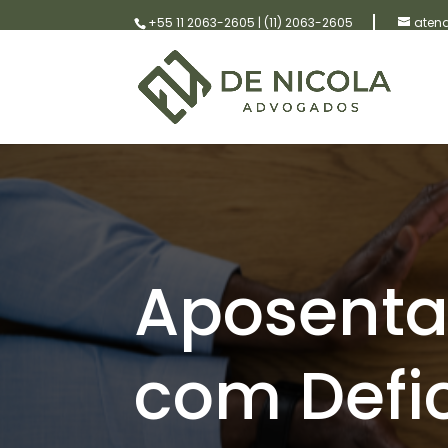
+55 11 2063-2605
|
(11) 2063-2605
aten
Aposenta
com Defi