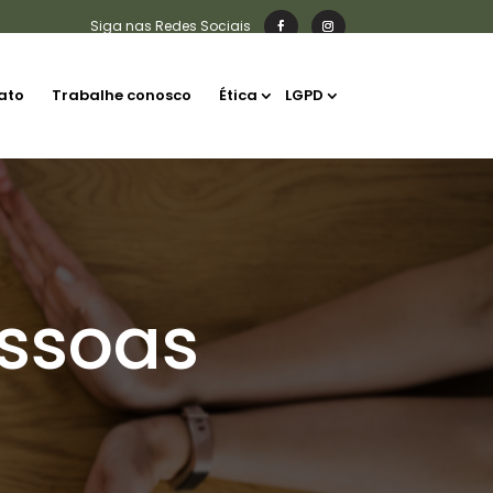
ato
Trabalhe conosco
Ética
LGPD
essoas