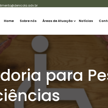
dimento@denicola.adv.br
Home
Sobre nós
Áreas de Atuação
Notícias
Cont
doria para P
ciências