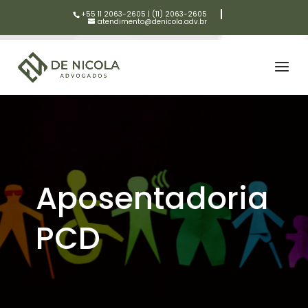
+55 11 2063-2605
|
(11) 2063-2605
atendimento@denicola.adv.br
Aposentadoria
PCD