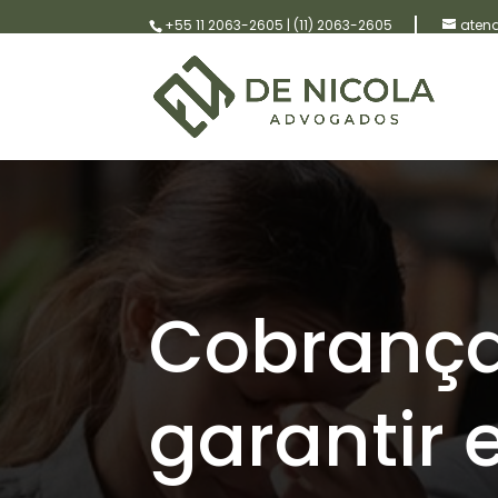
+55 11 2063-2605
|
(11) 2063-2605
aten
Cobrança
garantir 