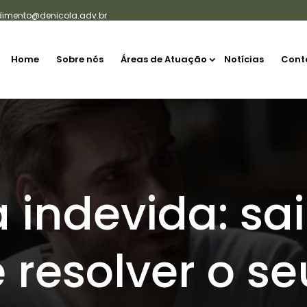
dimento@denicola.adv.br
Home
Sobre nós
Áreas de Atuação
Notícias
Cont
 indevida: s
e resolver o se