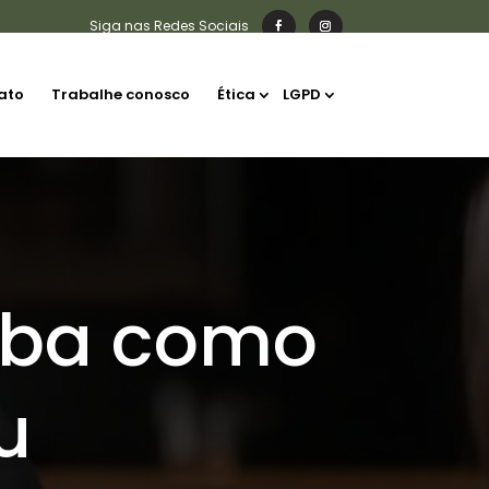
ato
Trabalhe conosco
Ética
LGPD
aiba como
u