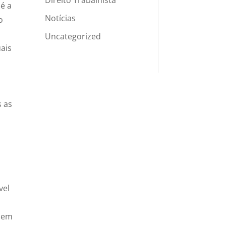
 é a
Notícias
o
Uncategorized
ais
s as
vel
s em