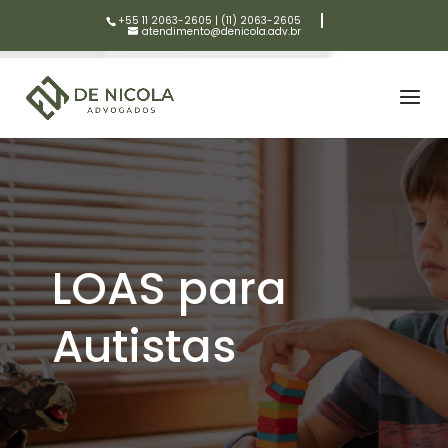
+55 11 2063-2605
|
(11) 2063-2605
atendimento@denicola.adv.br
LOAS para
Autistas