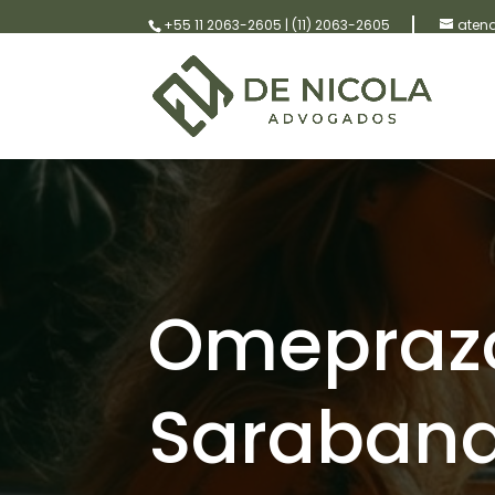
+55 11 2063-2605
|
(11) 2063-2605
aten
Omeprazo
Saraband