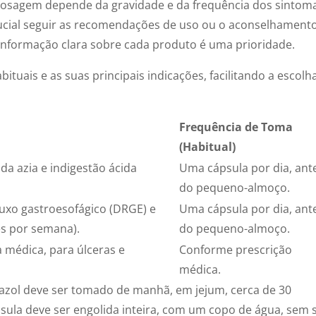
dosagem depende da gravidade e da frequência dos sintom
rucial seguir as recomendações de uso ou o aconselhament
informação clara sobre cada produto é uma prioridade.
ituais e as suas principais indicações, facilitando a escolh
Frequência de Toma
(Habitual)
a azia e indigestão ácida
Uma cápsula por dia, ant
do pequeno-almoço.
uxo gastroesofágico (DRGE) e
Uma cápsula por dia, ant
es por semana).
do pequeno-almoço.
 médica, para úlceras e
Conforme prescrição
médica.
razol deve ser tomado de manhã, em jejum, cerca de 30
psula deve ser engolida inteira, com um copo de água, sem 