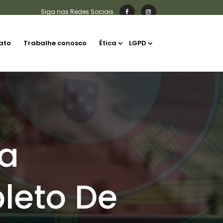
ato
Trabalhe conosco
Ética
LGPD
ia
leto De