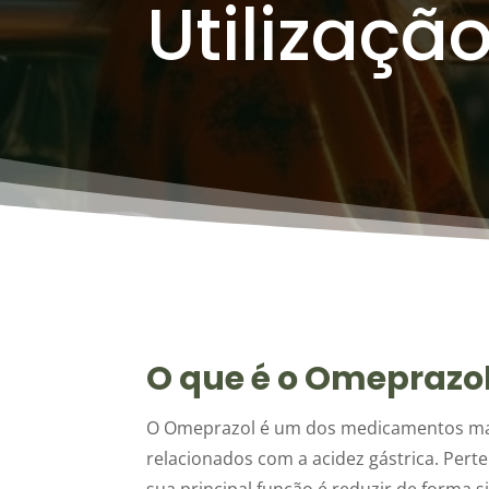
Utilizaçã
O que é o Omeprazo
O Omeprazol é um dos medicamentos mais
relacionados com a acidez gástrica. Perte
sua principal função é reduzir de forma 