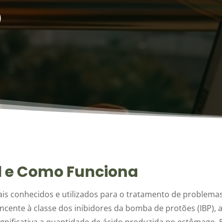
o
l e Como Funciona
 conhecidos e utilizados para o tratamento de problema
ncente à classe dos inibidores da bomba de protões (IBP), 
significativa a quantidade de ácido produzida no estômago. 