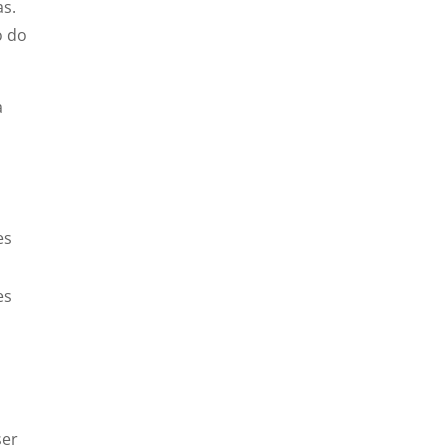
as.
o do
a
es
es
ser