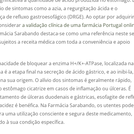
io de sintomas como a azia, a regurgitação ácida e o
a de refluxo gastroesofágico (DRGE). Ao optar por adquiri
considerar
a validação clínica de uma farmácia Portugal onli
rmácia Sarabando destaca-se como uma referência neste se
jeitos a receita médica com toda a conveniência e apoio
apacidade de bloquear a enzima H+/K+-ATPase, localizada na
 é a etapa final na secreção de ácido gástrico, e ao inibi-la,
na sua origem. O alívio dos sintomas é geralmente rápido,
 estômago cicatrize em casos de inflamação ou úlceras. É
mento de úlceras duodenais e gástricas, esofagite de ref
acidez é benéfica. Na Farmácia Sarabando, os utentes pod
ra uma utilização consciente e segura deste medicamento,
 à sua condição específica.