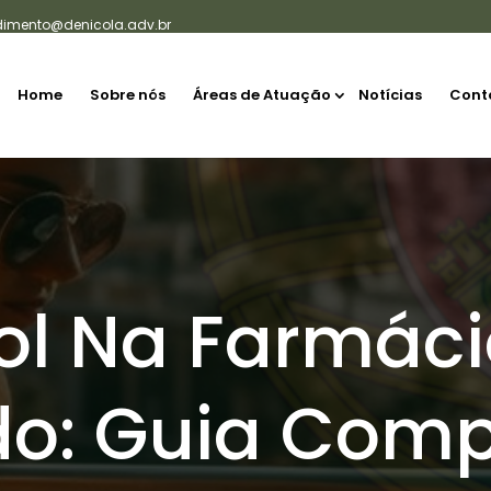
dimento@denicola.adv.br
Home
Sobre nós
Áreas de Atuação
Notícias
Cont
l Na Farmác
o: Guia Comp