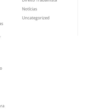
Notícias
Uncategorized
as
e
co
ara