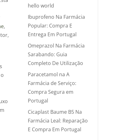
hello world
Ibuprofeno Na Farmácia
r
Popular: Compra E
ne
,
Entrega Em Portugal
tor,
Omeprazol Na Farmácia
Sarabando: Guia
Completo De Utilização
s
Paracetamol na A
 o
Farmácia de Serviço:
Compra Segura em
Portugal
luxo
em
Cicaplast Baume B5 Na
Farmácia Leal: Reparação
E Compra Em Portugal