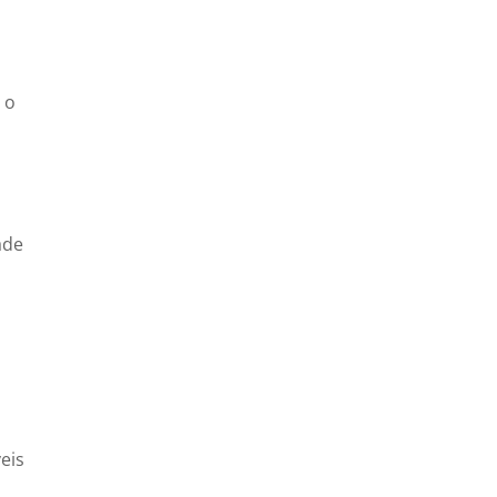
 o
ade
eis