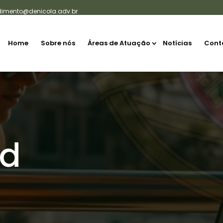
dimento@denicola.adv.br
Home
Sobre nós
Áreas de Atuação
Notícias
Cont
ld