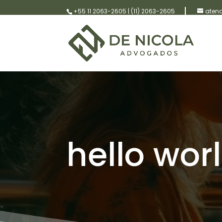
+55 11 2063-2605
|
(11) 2063-2605
aten
hello wor