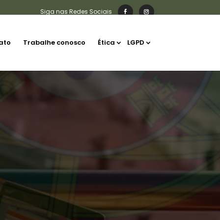
ato
Trabalhe conosco
Ética
LGPD