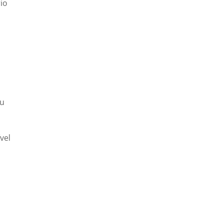
io
ou
vel