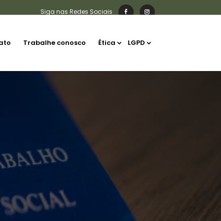
ato
Trabalhe conosco
Ética
LGPD