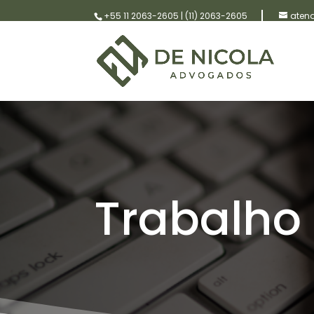
+55 11 2063-2605
|
(11) 2063-2605
aten
Trabalho