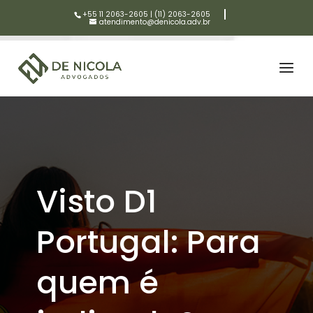
+55 11 2063-2605
|
(11) 2063-2605
atendimento@denicola.adv.br
Visto D1
Portugal: Para
quem é