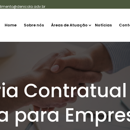
dimento@denicola.adv.br
Home
Sobre nós
Áreas de Atuação
Notícias
Cont
ia Contratual
va para Empre