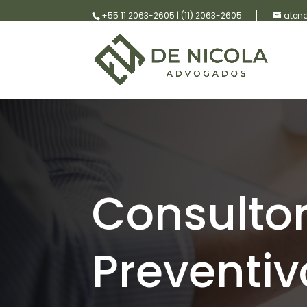
+55 11 2063-2605
|
(11) 2063-2605
aten
Consultor
Preventi