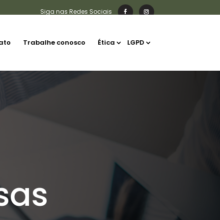
ato
Trabalhe conosco
Ética
LGPD
sas