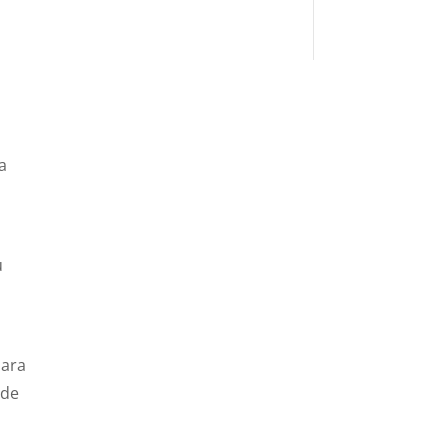
a
u
para
 de