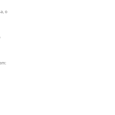
a, o
e
 em: