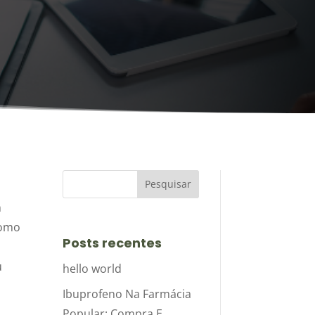
m
como
Posts recentes
u
hello world
Ibuprofeno Na Farmácia
Popular: Compra E