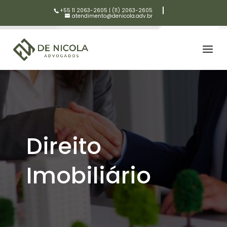
+55 11 2063-2605
|
(11) 2063-2605
atendimento@denicola.adv.br
Direito
Imobiliário