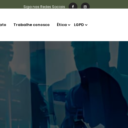
ato
Trabalhe conosco
Ética
LGPD